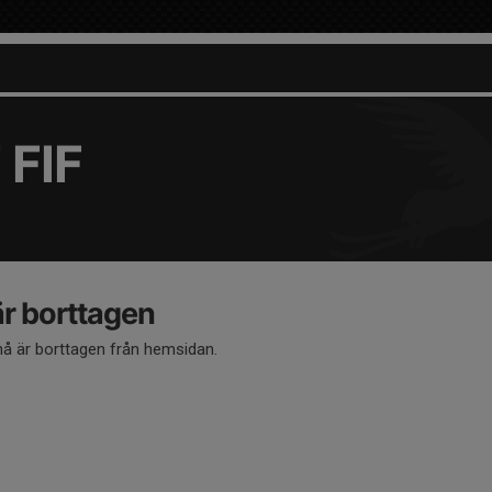
 FIF
 borttagen
 är borttagen från hemsidan.