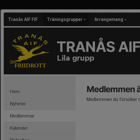
Tranås AIF FIF
Träningsgrupper
Arrangemang
TRANÅS AIF
Lila grupp
Medlemmen är
Hem
Medlemmen du försöker nå
Nyheter
Medlemmar
Kalender