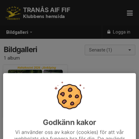
TRANÅS AIF FIF
Klubbens hemsida
Logga in
Bildgalleri
Bildgalleri
Senaste (1)
1 album
Tävlingar
2025-06-19
|
16 st
Godkänn kakor
Vi använder oss av kakor (cookies) för att vår
webbplats ska fungera bra för dig. De används