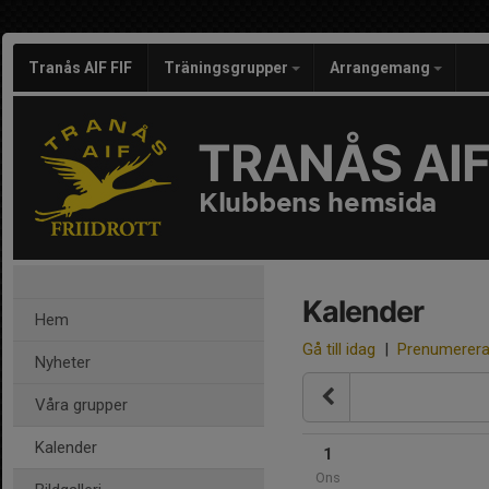
Tranås AIF FIF
Träningsgrupper
Arrangemang
TRANÅS AIF
Klubbens hemsida
Kalender
Hem
Gå till idag
|
Prenumerer
Nyheter
Våra grupper
Kalender
1
Ons