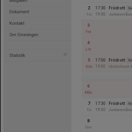
Bildgalleri
2
17:30
Friidrott
Gu
Dokument
19:00
Tor
Junkaremålen
Kontakt
3
Fre
Om föreningen
4
Lör
Statistik
5
17:00
Friidrott
Gu
19:00
Sön
Idrottshuset 
6
Mån
7
17:30
Friidrott
Gu
19:00
Tis
Junkaremålen
8
Ons