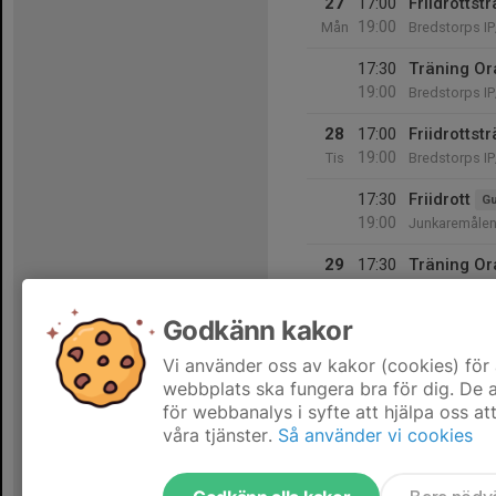
27
17:00
Friidrottst
19:00
Mån
Bredstorps IP
17:30
Träning Or
19:00
Bredstorps IP
28
17:00
Friidrottst
19:00
Tis
Bredstorps IP
17:30
Friidrott
Gu
19:00
Junkaremålen
29
17:30
Träning Or
19:00
Ons
Bredstorps IP
Godkänn kakor
30
Tor
Vi använder oss av kakor (cookies) för 
webbplats ska fungera bra för dig. De
för webbanalys i syfte att hjälpa oss at
våra tjänster.
Så använder vi cookies