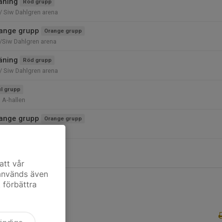
räning
Röd grupp
/ Siw Dahlgren arena
ange grupp
Orange grupp
/Siw Dahlgren arena
räning
Röd grupp
/ Siw Dahlgren arena
l grupp
 A-hallen
ange grupp
Orange grupp
/Siw Dahlgren arena
att vår
 används även
t förbättra