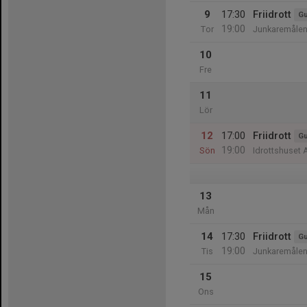
9
17:30
Friidrott
Gu
19:00
Tor
Junkaremålen
10
Fre
11
Lör
12
17:00
Friidrott
Gu
19:00
Sön
Idrottshuset 
13
Mån
14
17:30
Friidrott
Gu
19:00
Tis
Junkaremålen
15
Ons