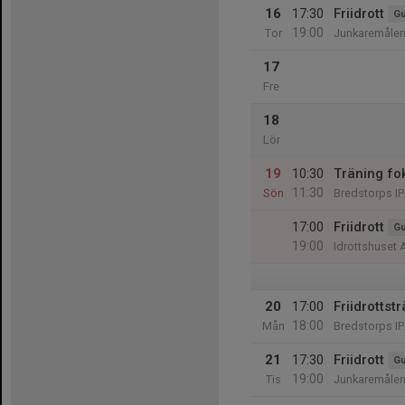
16
17:30
Friidrott
Gu
19:00
Tor
Junkaremålen
17
Fre
18
Lör
19
10:30
Träning fo
11:30
Sön
Bredstorps IP
17:00
Friidrott
Gu
19:00
Idrottshuset 
20
17:00
Friidrottst
18:00
Mån
Bredstorps IP
21
17:30
Friidrott
Gu
19:00
Tis
Junkaremålen