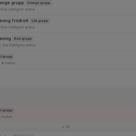
ange grupp
Orange grupp
/Siw Dahlgren arena
ning friidrott
Lila grupp
/Siw Dahlgren arena
räning
Röd grupp
/ Siw Dahlgren arena
l grupp
 A-hallen
l grupp
A-hallen
v.18