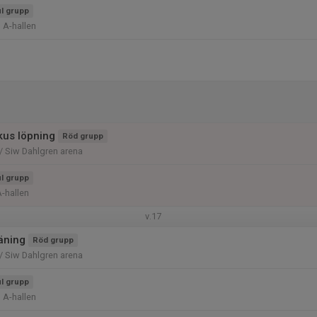
l grupp
 A-hallen
kus löpning
Röd grupp
/ Siw Dahlgren arena
l grupp
A-hallen
v.17
räning
Röd grupp
/ Siw Dahlgren arena
l grupp
 A-hallen