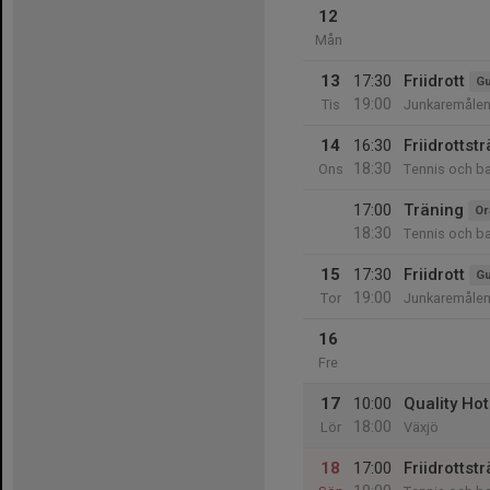
12
Mån
13
17:30
Friidrott
Gu
19:00
Tis
Junkaremålen
14
16:30
Friidrottst
18:30
Ons
Tennis och b
17:00
Träning
Or
18:30
Tennis och b
15
17:30
Friidrott
Gu
19:00
Tor
Junkaremålen
16
Fre
17
10:00
Quality Ho
18:00
Lör
Växjö
18
17:00
Friidrottst