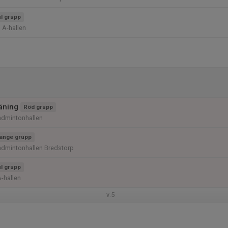
l grupp
 A-hallen
räning
Röd grupp
admintonhallen
ange grupp
admintonhallen Bredstorp
l grupp
A-hallen
v.5