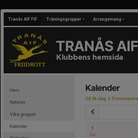
Tranås AIF FIF
Träningsgrupper
Arrangemang
TRANÅS AIF
Klubbens hemsida
Kalender
Hem
Gå till idag
|
Prenumerer
Nyheter
Våra grupper
Kalender
1
Tor