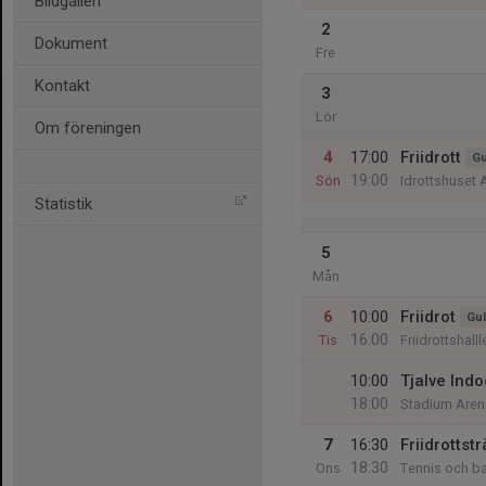
Bildgalleri
2
Dokument
Fre
Kontakt
3
Lör
Om föreningen
4
17:00
Friidrott
Gu
19:00
Sön
Idrottshuset 
Statistik
5
Mån
6
10:00
Friidrot
Gul
16:00
Tis
Friidrottshall
10:00
Tjalve Indo
18:00
Stadium Aren
7
16:30
Friidrottst
18:30
Ons
Tennis och b