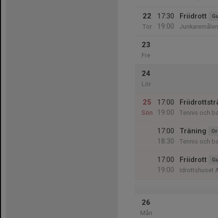
22
17:30
Friidrott
Gu
19:00
Tor
Junkaremålen
23
Fre
24
Lör
25
17:00
Friidrottst
19:00
Sön
Tennis och b
17:00
Träning
Or
18:30
Tennis och b
17:00
Friidrott
Gu
19:00
Idrottshuset 
26
Mån