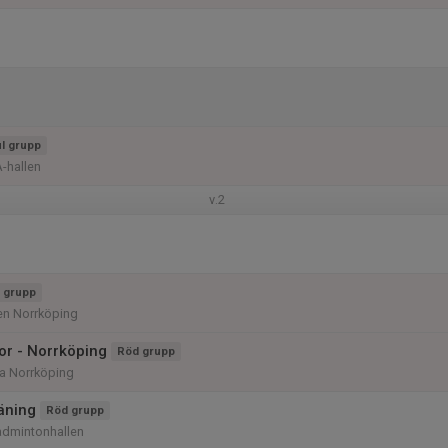
l grupp
A-hallen
v.2
 grupp
len Norrköping
or - Norrköping
Röd grupp
a Norrköping
räning
Röd grupp
admintonhallen