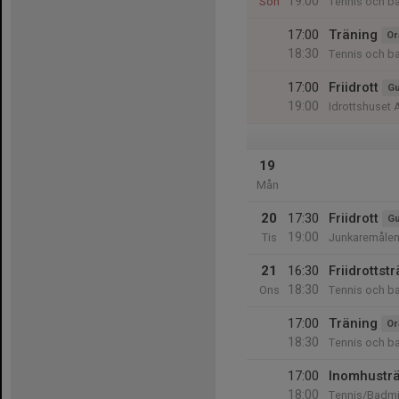
19:00
Sön
Tennis och b
17:00
Träning
Or
18:30
Tennis och b
17:00
Friidrott
Gu
19:00
Idrottshuset 
19
Mån
20
17:30
Friidrott
Gu
19:00
Tis
Junkaremålen
21
16:30
Friidrottst
18:30
Ons
Tennis och b
17:00
Träning
Or
18:30
Tennis och b
17:00
Inomhusträn
18:00
Tennis/Badmi