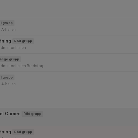
l grupp
 A-hallen
räning
Röd grupp
admintonhallen
ange grupp
admintonhallen Bredstorp
l grupp
 A-hallen
tel Games
Röd grupp
räning
Röd grupp