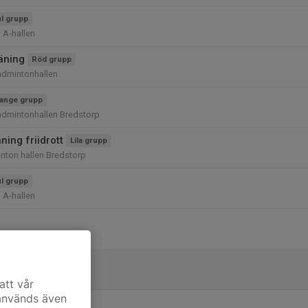
l grupp
 A-hallen
räning
Röd grupp
admintonhallen
ange grupp
admintonhallen Bredstorp
ing friidrott
Lila grupp
nton hallen Bredstorp
l grupp
 A-hallen
att vår
 används även