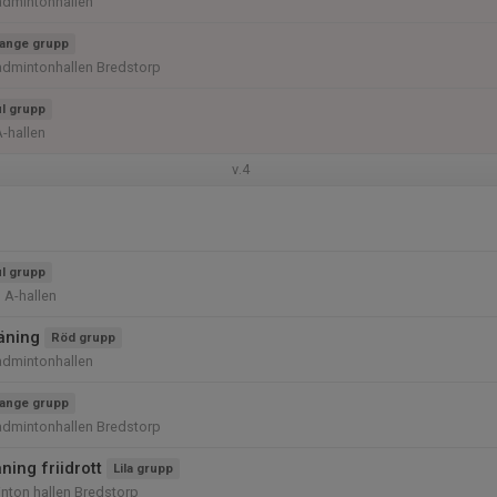
admintonhallen
ange grupp
admintonhallen Bredstorp
l grupp
A-hallen
v.4
l grupp
 A-hallen
räning
Röd grupp
admintonhallen
ange grupp
admintonhallen Bredstorp
ing friidrott
Lila grupp
nton hallen Bredstorp