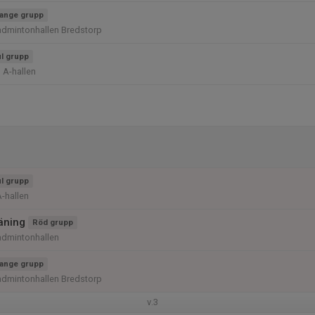
ange grupp
admintonhallen Bredstorp
l grupp
 A-hallen
l grupp
A-hallen
räning
Röd grupp
admintonhallen
ange grupp
admintonhallen Bredstorp
v.3