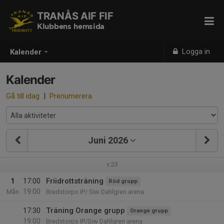
TRANÅS AIF FIF
Klubbens hemsida
Logga in
Kalender
Kalender
Gå till idag
|
Prenumerera
Juni 2026
v.23
1
17:00
Friidrottsträning
Röd grupp
19:00
Mån
Bredstorps IP/ Siw Dahlgren arena
17:30
Träning Orange grupp
Orange grupp
19:00
Bredstorps IP/Siw Dahlgren arena