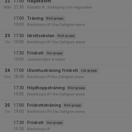
22
17:00
Hagakastet
21:30
Mån
Råslätts IP, Jönköping och Hagavallen
17:00
Träning
Röd grupp
19:00
Bredstorps IP/ Siw Dahlgren arena
23
17:30
Idrottsskolan
Röd grupp
19:00
Tis
Bredstorps IP/ Siw Dahlgren arena
17:30
Friidrott
Gul grupp
19:00
Junkaremålen A-hallen
24
17:00
Utomhusträning friidrott
Lila grupp
18:30
Ons
Bredstorps IP/Siw Dahlgren arena
17:30
Höjdhoppsträning
Röd grupp
19:00
Bredstorps IP/ Siw Dahlgren arena
25
17:00
Friidrottsträning
Röd grupp
19:00
Tor
Bredstorps IP/ Siw Dahlgren arena
17:30
Friidrott
Gul grupp
19:30
Bredstorps IP