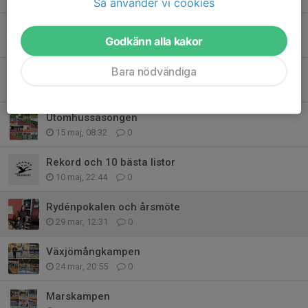
Så använder vi cookies
USM 16–17 år + JSM 22
Godkänn alla kakor
2 aug, 09:27
0
Bara nödvändiga
Hagakastet
23 jun, 13:10
0
Utomhussäsongen
15 maj, 08:32
0
Rekord och 10 bästa listor
10 maj, 22:44
0
Rydénpokalen och årsmöte
29 mar, 12:31
0
Växjömångkampen
24 mar, 20:55
0
Marskampen