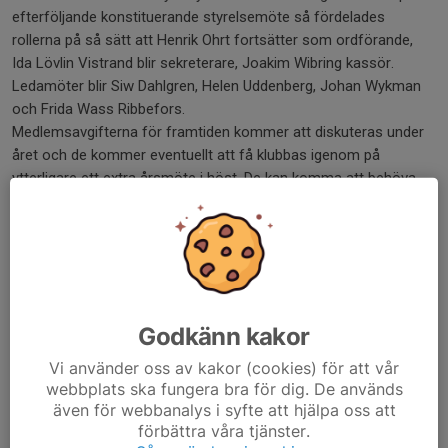
efterföljande konstituerande styrelsemöte så fördelades
rollerna på så sätt att Henrik Ohrt fortsätter som ordförande,
Ida Lövlin Vistrand blir sekreterare, Joakim Wibring kassör.
Ledamöter blir Siw Dahlgren, Helen Uddenberg, Johan Wykman
och Frida Wass Ribbefors.
Medlemsavgifterna för framtiden kommer att diskuteras under
året och de kommer eventuellt att få klubbas igenom på
ytterligare ett extra årsmöte i höst. De kan komma att behöva
höjas för att hjälpa klubben att bekosta en inomhushall. Hur det
blir med hall är dock fortfarande oklart. Vi jobbar vidare med
frågan.
Rydénpokalen för 2025 tilldelades Akmile Sutaite för hennes fina
resultat (ffa i Diskus) och utveckling. Grattis, önskar styrelsen.
Godkänn kakor
Dela nyhet
Vi använder oss av kakor (cookies) för att vår
webbplats ska fungera bra för dig. De används
även för webbanalys i syfte att hjälpa oss att
förbättra våra tjänster.
Tidigare nyheter