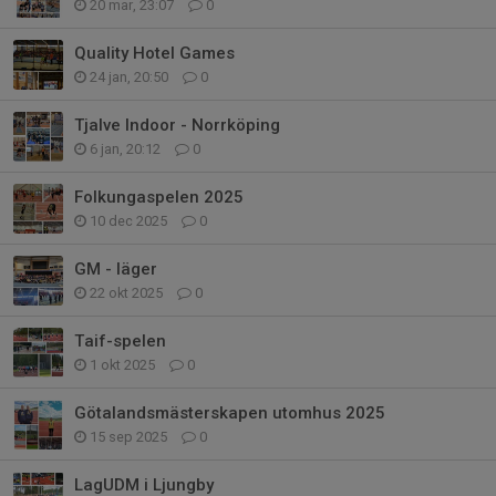
20 mar, 23:07
0
Quality Hotel Games
24 jan, 20:50
0
Tjalve Indoor - Norrköping
6 jan, 20:12
0
Folkungaspelen 2025
10 dec 2025
0
GM - läger
22 okt 2025
0
Taif-spelen
1 okt 2025
0
Götalandsmästerskapen utomhus 2025
15 sep 2025
0
LagUDM i Ljungby