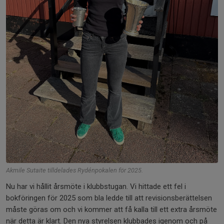
Akmile Sutaite tilldelades Rydénpokalen för 2025.
Nu har vi hållit årsmöte i klubbstugan. Vi hittade ett fel i
bokföringen för 2025 som bla ledde till att revisionsberättelsen
måste göras om och vi kommer att få kalla till ett extra årsmöte
när detta är klart. Den nya styrelsen klubbades igenom och på