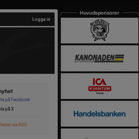
Huvudsponsorer
Logga in
nyhet
la på Facebook
la på X
heter via RSS