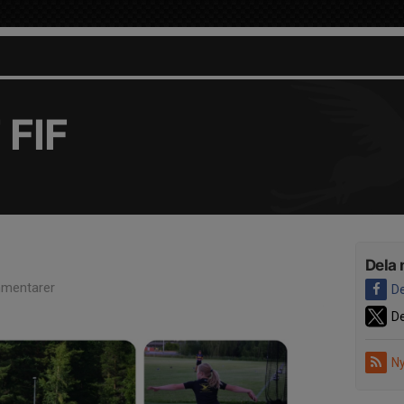
 FIF
Dela 
mentarer
De
De
Ny