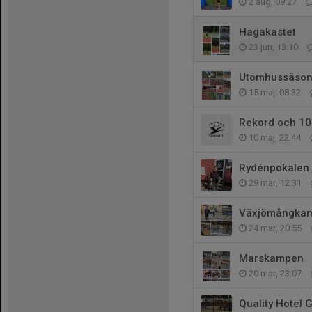
2 aug, 09:27
Hagakastet
23 jun, 13:10
Utomhussäso
15 maj, 08:32
Rekord och 10 
10 maj, 22:44
Rydénpokalen
29 mar, 12:31
Växjömångka
24 mar, 20:55
Marskampen
20 mar, 23:07
Quality Hotel