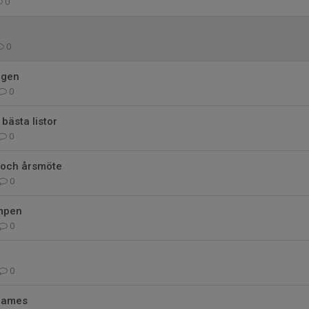
0
0
ngen
0
bästa listor
0
 och årsmöte
0
mpen
0
0
 Games