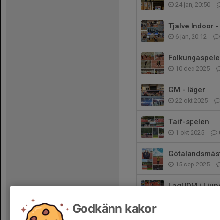
24 jan, 20:50
Tjalve Indoor 
6 jan, 20:12
Folkungaspele
10 dec 2025
GM - läger
22 okt 2025
Taif-spelen
1 okt 2025
Götalandsmäs
15 sep 2025
LagUDM i Ljun
8 sep 2025
Godkänn kakor
Träning med M