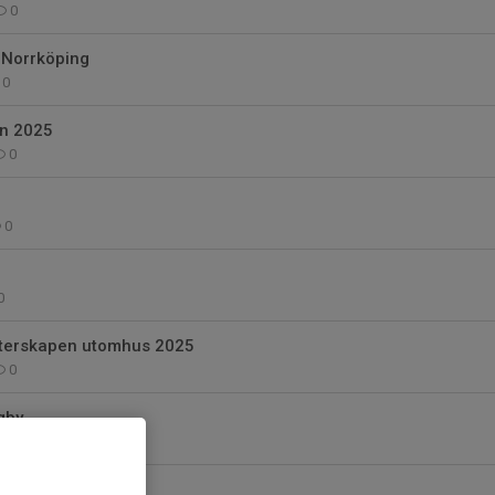
0
- Norrköping
0
n 2025
0
0
0
terskapen utomhus 2025
0
gby
0
attias Sunneborn