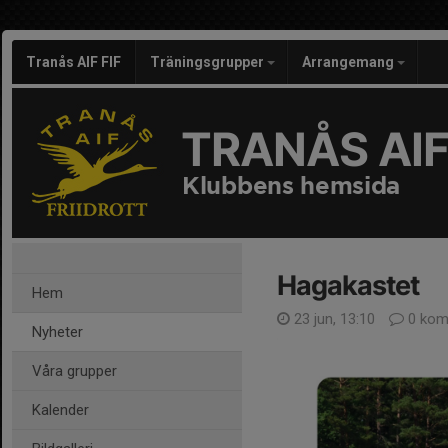
Tranås AIF FIF
Träningsgrupper
Arrangemang
TRANÅS AIF
Klubbens hemsida
Hagakastet
Hem
23 jun, 13:10
0 kom
Nyheter
Våra grupper
Kalender