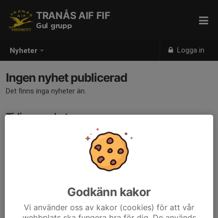
TRANÅS AIF FIF
Gul grupp
Logga in
Nyheter
Ingen nyhet publicerad
Det finns inga nyheter än.
Tidigare nyheter
Det finns inga tidigare nyheter
Godkänn kakor
Vi använder oss av kakor (cookies) för att vår
webbplats ska fungera bra för dig. De används