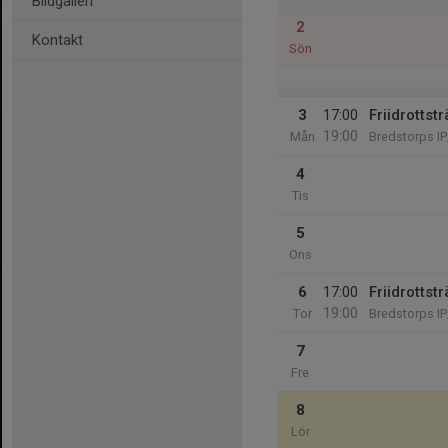
Bildgalleri
2
Kontakt
Sön
3
17:00
Friidrottst
19:00
Mån
Bredstorps IP
4
Tis
5
Ons
6
17:00
Friidrottst
19:00
Tor
Bredstorps IP
7
Fre
8
Lör