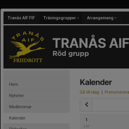
Tranås AIF FIF
Träningsgrupper
Arrangemang
TRANÅS AIF
Röd grupp
Kalender
Hem
Gå till idag
|
Prenumerer
Nyheter
Medlemmar
Kalender
1
Lör