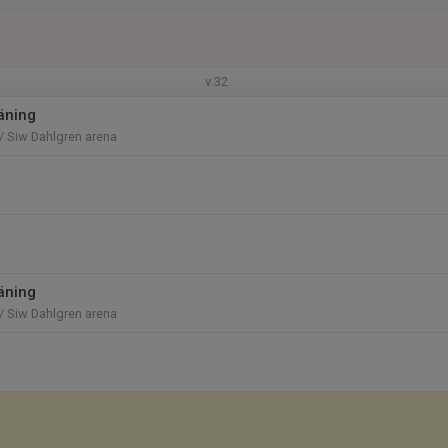
v.32
räning
/ Siw Dahlgren arena
räning
/ Siw Dahlgren arena