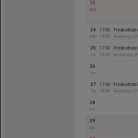
23
Sön
24
17:00
Friidrottst
19:00
Mån
Bredstorps IP
25
17:00
Friidrottst
19:00
Tis
Bredstorps IP
26
Ons
27
17:00
Friidrottst
19:00
Tor
Bredstorps IP
28
Fre
29
Lör